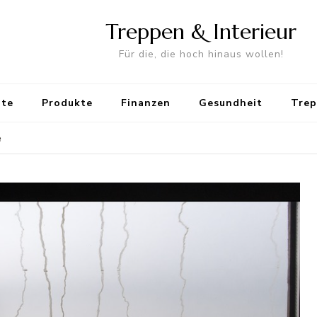
Treppen & Interieur
Für die, die hoch hinaus wollen!
ite
Produkte
Finanzen
Gesundheit
Trep
e