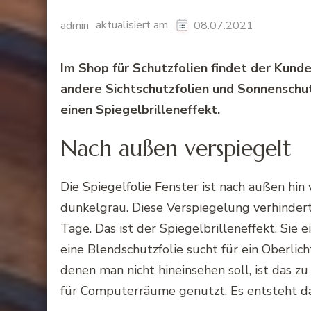
aktualisiert am
admin
08.07.2021
Im Shop für Schutzfolien findet der Kund
andere
Sichtschutzfolien
und
Sonnenschut
einen
Spiegelbrilleneffekt
.
Nach außen
verspiegelt
Die
Spiegelfolie
Fenster
ist nach außen hin
dunkelgrau. Diese
Verspiegelung
verhinder
Tage. Das ist der
Spiegelbrilleneffekt
. Sie 
eine
Blendschutzfolie
sucht für ein
Oberlich
denen man nicht hineinsehen soll, ist das z
für
Computerräume
genutzt. Es entsteht d